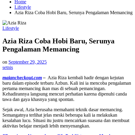
Pengalaman Memancing
on
September 29, 2025
setnis
maiancheckout.com
–
Azia Riza kembali hadir dengan kejutan
baru dalam episode terbaru Azbun. Kali ini ia mencoba pengalaman
pertama memancing ikan mas di sebuah pemancingan.
Kehadirannya langsung mencuri perhatian karena dipenuhi canda
tawa dan gaya khasnya yang spontan.
Sejak awal, Azia berusaha memahami teknik dasar memancing.
Semangatnya terlihat jelas meski beberapa kali ia melakukan
kesalahan lucu. Situasi itu justru mencairkan suasana dan membuat
aktivitas belajar menjadi lebih menyenangkan.
”Baca juga: Voopoo Argus G2, Pod Sistem yang Membawa
Pengalaman Vaping ke Level Berikutnya“
Aksi Lucu Azia Riza Bikin Pemancingan
Heboh
Saat diberi arahan memegang pancing, Azia sempat membuat heboh