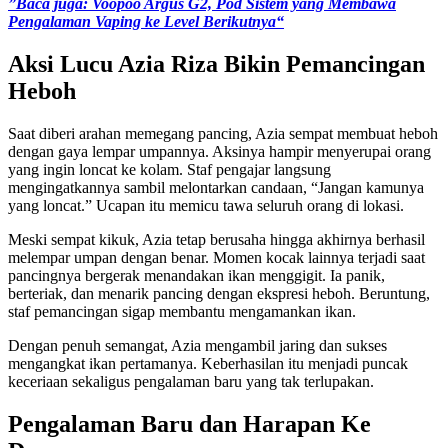
dengan gaya lempar umpannya. Aksinya hampir menyerupai orang
yang ingin loncat ke kolam. Staf pengajar langsung
mengingatkannya sambil melontarkan candaan, “Jangan kamunya
yang loncat.” Ucapan itu memicu tawa seluruh orang di lokasi.
Meski sempat kikuk, Azia tetap berusaha hingga akhirnya berhasil
melempar umpan dengan benar. Momen kocak lainnya terjadi saat
pancingnya bergerak menandakan ikan menggigit. Ia panik,
berteriak, dan menarik pancing dengan ekspresi heboh. Beruntung,
staf pemancingan sigap membantu mengamankan ikan.
Dengan penuh semangat, Azia mengambil jaring dan sukses
mengangkat ikan pertamanya. Keberhasilan itu menjadi puncak
keceriaan sekaligus pengalaman baru yang tak terlupakan.
Pengalaman Baru dan Harapan Ke
Depan
Usai memancing, Azia bercanda dengan staf pengelola. Ia bertanya
apakah dirinya cocok dijadikan partner mancing. Dengan nada
bersahabat, staf menjawab bahwa Azia membawa keberuntungan.
Candaan itu menambah hangat suasana sekaligus menutup aktivitas
hari itu.