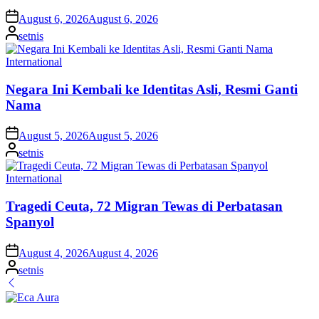
Nama
on
August 5, 2026
August 5, 2026
Posted
setnis
by
Posted
International
in
Tragedi Ceuta, 72 Migran Tewas di Perbatasan
Spanyol
on
August 4, 2026
August 4, 2026
Posted
setnis
by
Eca Aura Serius Comeback Musik, Ikuti Les Vokal
Lee Min Jung Klarifikasi Usai Dituding Pamer Tas
Mewah di Gereja