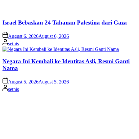
setnis
by
Negara Ini Kembali ke Identitas Asli, Resmi Ganti
Nama
on
August 5, 2026
August 5, 2026
Posted
setnis
by
Tragedi Ceuta, 72 Migran Tewas di Perbatasan
Spanyol