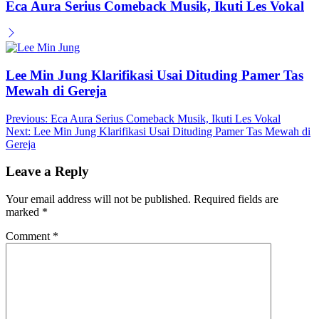
Post
Previous:
Eca Aura Serius Comeback Musik, Ikuti Les Vokal
Next:
Lee Min Jung Klarifikasi Usai Dituding Pamer Tas Mewah di
navigation
Gereja
Leave a Reply
Your email address will not be published.
Required fields are
marked
*
Comment
*
Name
*
Email
*
Website