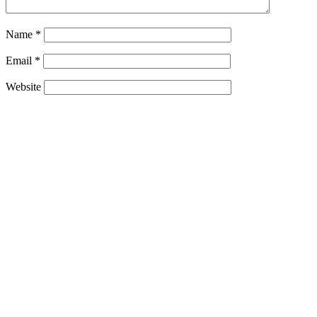
Save my name, email, and website in this browser for the next
time I comment.
No widgets added yet.
Add widgets on Off-canvas Drawer
.
Links
© All rights reserved. Proudly powered by WordPress. Theme
TrendingNews designed by
WPInterface
.