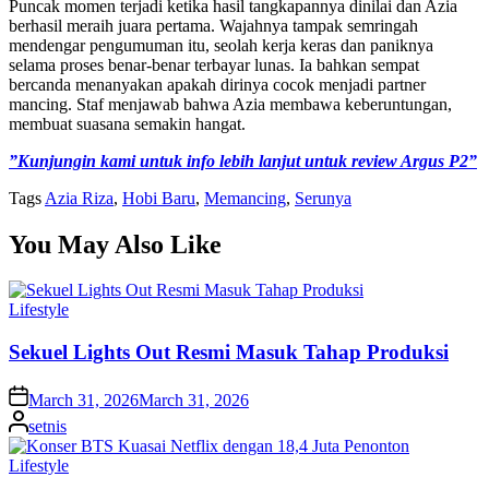
”Kunjungin kami untuk info lebih lanjut untuk review Argus P2”
Tags
Azia Riza
,
Hobi Baru
,
Memancing
,
Serunya
You May Also Like
Posted
Lifestyle
in
Sekuel Lights Out Resmi Masuk Tahap Produksi
on
March 31, 2026
March 31, 2026
Posted
setnis
by
Posted
Lifestyle
in
Konser BTS Kuasai Netflix dengan 18,4 Juta
Penonton
on
March 27, 2026
March 27, 2026
Posted
setnis
by