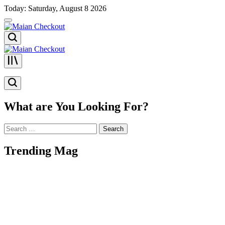
Skip
Today: Saturday, August 8 2026
to
content
Maian
Checkout
Maian
Checkout
What are You Looking For?
Search
for:
Trending Mag
Israel Bebaskan 24 Tahanan Palestina dari Gaza
on
August 6, 2026
August 6, 2026
Posted