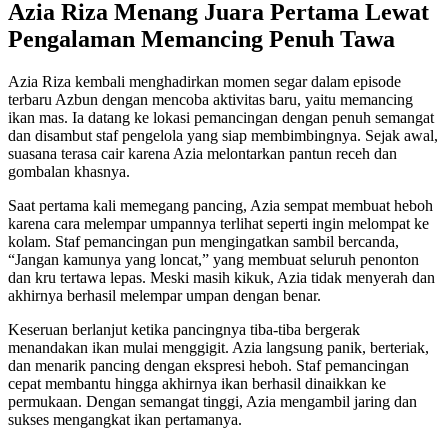
suasana terasa cair karena Azia melontarkan pantun receh dan
gombalan khasnya.
Saat pertama kali memegang pancing, Azia sempat membuat heboh
karena cara melempar umpannya terlihat seperti ingin melompat ke
kolam. Staf pemancingan pun mengingatkan sambil bercanda,
“Jangan kamunya yang loncat,” yang membuat seluruh penonton
dan kru tertawa lepas. Meski masih kikuk, Azia tidak menyerah dan
akhirnya berhasil melempar umpan dengan benar.
Keseruan berlanjut ketika pancingnya tiba-tiba bergerak
menandakan ikan mulai menggigit. Azia langsung panik, berteriak,
dan menarik pancing dengan ekspresi heboh. Staf pemancingan
cepat membantu hingga akhirnya ikan berhasil dinaikkan ke
permukaan. Dengan semangat tinggi, Azia mengambil jaring dan
sukses mengangkat ikan pertamanya.
Puncak momen terjadi ketika hasil tangkapannya dinilai dan Azia
berhasil meraih juara pertama. Wajahnya tampak semringah
mendengar pengumuman itu, seolah kerja keras dan paniknya
selama proses benar-benar terbayar lunas. Ia bahkan sempat
bercanda menanyakan apakah dirinya cocok menjadi partner
mancing. Staf menjawab bahwa Azia membawa keberuntungan,
membuat suasana semakin hangat.