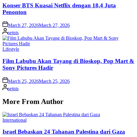
Posted
Lifestyle
in
Film Labubu Akan Tayang di Bioskop, Pop Mart &
Sony Pictures Hadir
on
March 25, 2026
March 25, 2026
Posted
setnis
by
More From Author
Posted
International
in
Israel Bebaskan 24 Tahanan Palestina dari Gaza
on
August 6, 2026
August 6, 2026
Posted
setnis
by
Posted
International
in
Negara Ini Kembali ke Identitas Asli, Resmi Ganti