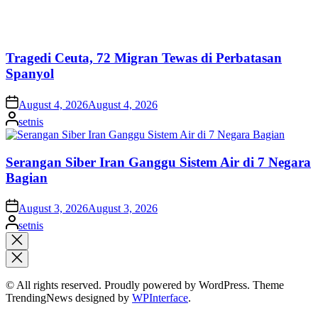
on
August 4, 2026
August 4, 2026
Posted
setnis
by
Serangan Siber Iran Ganggu Sistem Air di 7 Negara
Bagian
on
August 3, 2026
August 3, 2026
Posted
setnis
by
Close
search
© All rights reserved. Proudly powered by WordPress. Theme
TrendingNews designed by
WPInterface
.
Home
Lifestyle
Azia Riza Coba Hobi Baru, Serunya Pengalaman Memancing
Posted
Lifestyle
in
Azia Riza Coba Hobi Baru, Serunya