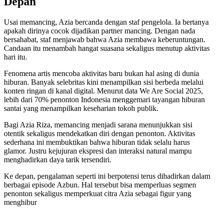
Fenomena artis mencoba aktivitas baru bukan hal asing di dunia
hiburan. Banyak selebritas kini menampilkan sisi berbeda melalui
konten ringan di kanal digital. Menurut data We Are Social 2025,
lebih dari 70% penonton Indonesia menggemari tayangan hiburan
santai yang menampilkan keseharian tokoh publik.
Bagi Azia Riza, memancing menjadi sarana menunjukkan sisi
otentik sekaligus mendekatkan diri dengan penonton. Aktivitas
sederhana ini membuktikan bahwa hiburan tidak selalu harus
glamor. Justru kejujuran ekspresi dan interaksi natural mampu
menghadirkan daya tarik tersendiri.
Ke depan, pengalaman seperti ini berpotensi terus dihadirkan dalam
berbagai episode Azbun. Hal tersebut bisa memperluas segmen
penonton sekaligus memperkuat citra Azia sebagai figur yang
menghibur
Azia Riza Menang Juara Pertama Lewat
Pengalaman Memancing Penuh Tawa
Azia Riza kembali menghadirkan momen segar dalam episode
terbaru Azbun dengan mencoba aktivitas baru, yaitu memancing
ikan mas. Ia datang ke lokasi pemancingan dengan penuh semangat
dan disambut staf pengelola yang siap membimbingnya. Sejak awal,